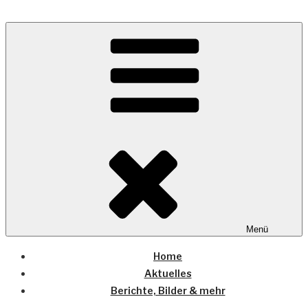
Zum
Inhalt
Wo die (Country-) Musik Zuhause ist
springen
COUNTRYHOME
Menü
Home
Aktuelles
Berichte, Bilder & mehr