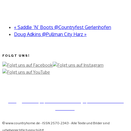
«
Saddle ‘N’ Boots @Countryfest Gerlenhofen
Doug Adkins @Pullman City Harz
»
FOLGT UNS!
[TEAM ]
[
IMPRESSUM]
[DATENSCHUTZERKLÄRUNG]
[DATENSCHUTZERKLÄRUNG
SOCIAL MEDIA]
© www.countryhome.de - ISSN 2570-2343 - Alle Texte und Bilder sind
urheberrechtlich geschützt