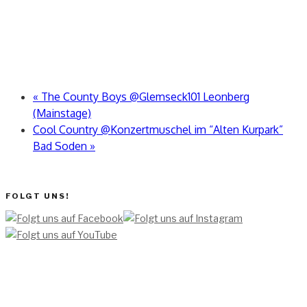
«
The County Boys @Glemseck101 Leonberg
(Mainstage)
Cool Country @Konzertmuschel im “Alten Kurpark”
Bad Soden
»
FOLGT UNS!
[TEAM ]
[
IMPRESSUM]
[DATENSCHUTZERKLÄRUNG]
[DATENSCHUTZERKLÄRUNG