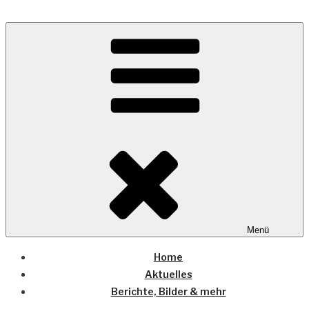
Zum
Inhalt
Wo die (Country-) Musik Zuhause ist
springen
COUNTRYHOME
Menü
Home
Aktuelles
Berichte, Bilder & mehr