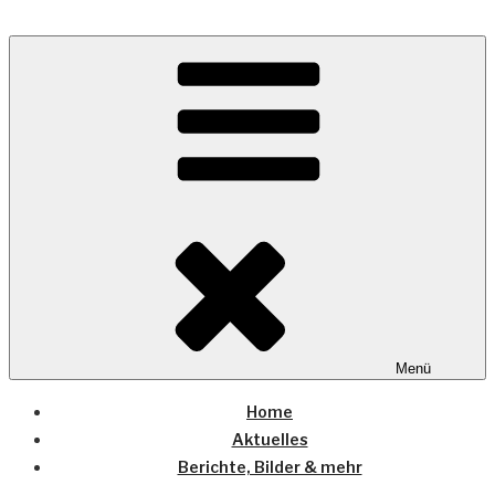
Zum
Inhalt
Wo die (Country-) Musik Zuhause ist
springen
COUNTRYHOME
Menü
Home
Aktuelles
Berichte, Bilder & mehr