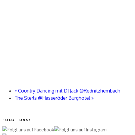
«
Country Dancing mit DJ Jack @Rednitzhembach
The Sterls @Hasseröder Burghotel
»
FOLGT UNS!