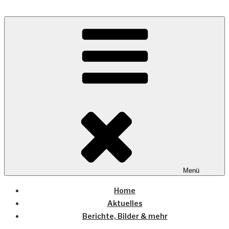
Zum
Inhalt
Wo die (Country-) Musik Zuhause ist
springen
COUNTRYHOME
Menü
Home
Aktuelles
Berichte, Bilder & mehr