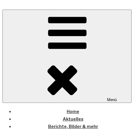
Zum
Inhalt
Wo die (Country-) Musik Zuhause ist
springen
COUNTRYHOME
Menü
Home
Aktuelles
Berichte, Bilder & mehr