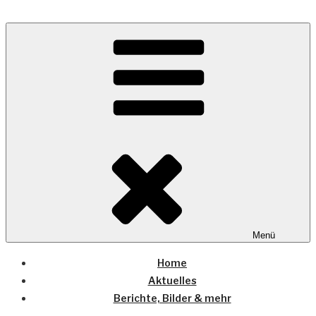
Zum
Inhalt
Wo die (Country-) Musik Zuhause ist
springen
COUNTRYHOME
Menü
Home
Aktuelles
Berichte, Bilder & mehr