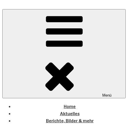
Zum
Inhalt
Wo die (Country-) Musik Zuhause ist
springen
COUNTRYHOME
Menü
Home
Aktuelles
Berichte, Bilder & mehr