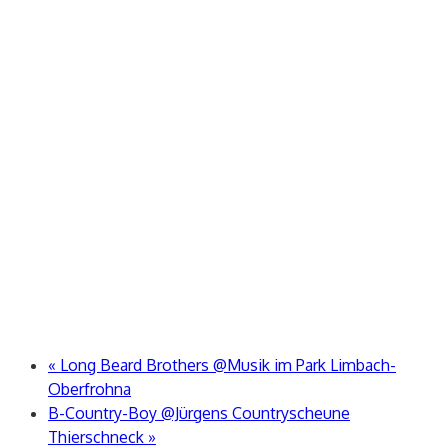
«
Long Beard Brothers @Musik im Park Limbach-
Oberfrohna
B-Country-Boy @Jürgens Countryscheune
Thierschneck
»