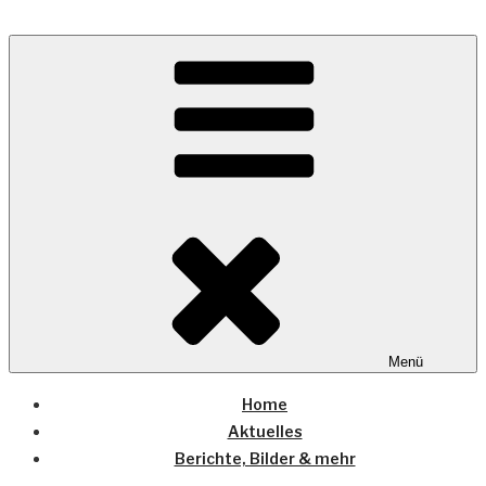
Zum
Inhalt
Wo die (Country-) Musik Zuhause ist
springen
COUNTRYHOME
Menü
Home
Aktuelles
Berichte, Bilder & mehr