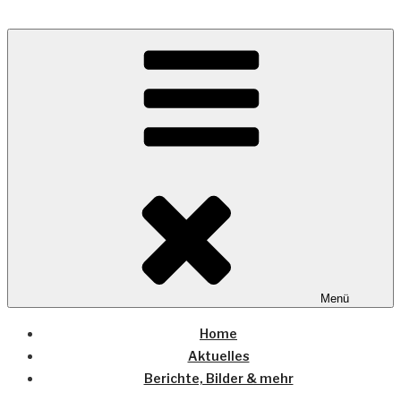
Zum
Inhalt
Wo die (Country-) Musik Zuhause ist
springen
COUNTRYHOME
Menü
Home
Aktuelles
Berichte, Bilder & mehr