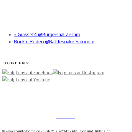
«
Grasset4 @Bürgersaal Zeilarn
Rock’n Rodeo @Rattlesnake Saloon
»
FOLGT UNS!
[TEAM ]
[
IMPRESSUM]
[DATENSCHUTZERKLÄRUNG]
[DATENSCHUTZERKLÄRUNG
SOCIAL MEDIA]
© www.countryhome.de - ISSN 2570-2343 - Alle Texte und Bilder sind