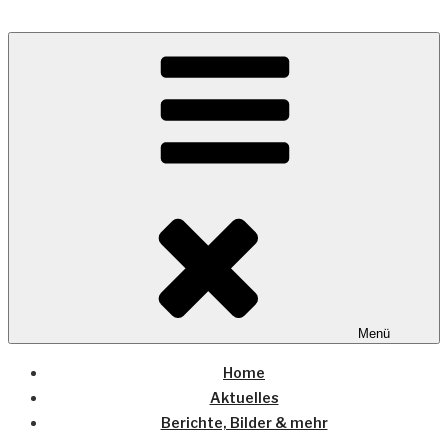
Zum
Inhalt
Wo die (Country-) Musik Zuhause ist
springen
COUNTRYHOME
Menü
Home
Aktuelles
Berichte, Bilder & mehr