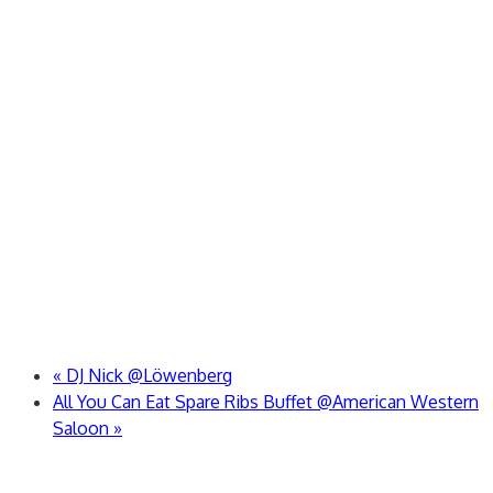
«
DJ Nick @Löwenberg
All You Can Eat Spare Ribs Buffet @American Western
Saloon
»