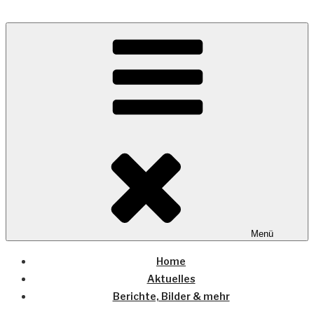
Zum
Inhalt
Wo die (Country-) Musik Zuhause ist
springen
COUNTRYHOME
Menü
Home
Aktuelles
Berichte, Bilder & mehr