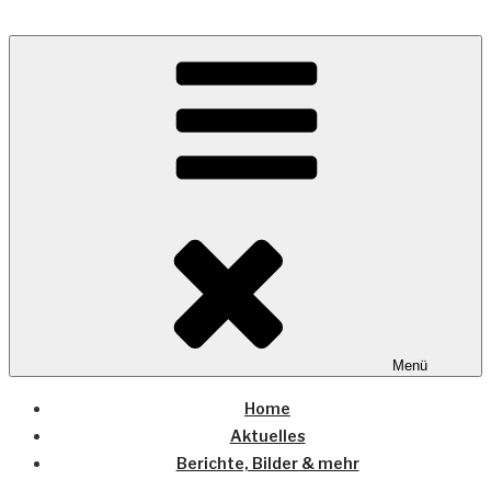
Zum
Inhalt
Wo die (Country-) Musik Zuhause ist
springen
COUNTRYHOME
Menü
Home
Aktuelles
Berichte, Bilder & mehr