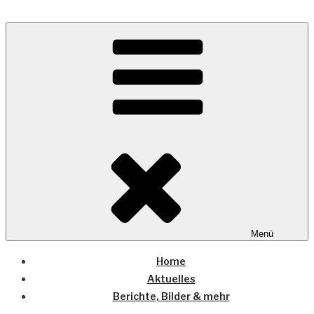
Zum
Inhalt
Wo die (Country-) Musik Zuhause ist
springen
COUNTRYHOME
Menü
Home
Aktuelles
Berichte, Bilder & mehr