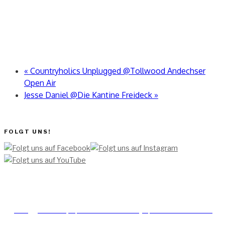
«
Countryholics Unplugged @Tollwood Andechser
Open Air
Jesse Daniel @Die Kantine Freideck
»
FOLGT UNS!
[TEAM ]
[
IMPRESSUM]
[DATENSCHUTZERKLÄRUNG]
[DATENSCHUTZERKLÄRUNG
SOCIAL MEDIA]