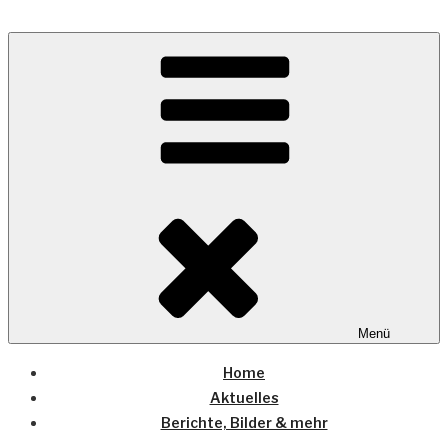
Zum
Inhalt
Wo die (Country-) Musik Zuhause ist
springen
COUNTRYHOME
Menü
Home
Aktuelles
Berichte, Bilder & mehr