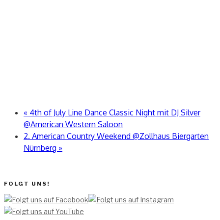
«
4th of July Line Dance Classic Night mit DJ Silver
@American Western Saloon
2. American Country Weekend @Zollhaus Biergarten
Nürnberg
»
FOLGT UNS!