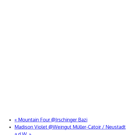
«
Mountain Four @Irschinger Bazi
Madison Violet @Weingut Müller-Catoir / Neustadt
a.d.W.
»