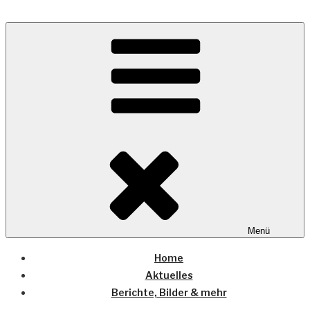
Zum
Inhalt
Wo die (Country-) Musik Zuhause ist
springen
COUNTRYHOME
Menü
Home
Aktuelles
Berichte, Bilder & mehr