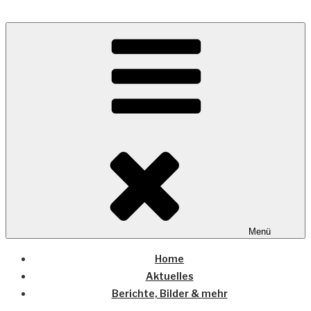
Zum
Inhalt
Wo die (Country-) Musik Zuhause ist
springen
COUNTRYHOME
Menü
Home
Aktuelles
Berichte, Bilder & mehr