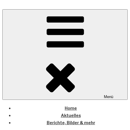
Zum
Inhalt
Wo die (Country-) Musik Zuhause ist
springen
COUNTRYHOME
Menü
Home
Aktuelles
Berichte, Bilder & mehr