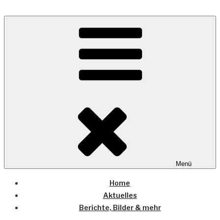
Zum
Inhalt
Wo die (Country-) Musik Zuhause ist
springen
COUNTRYHOME
Menü
Home
Aktuelles
Berichte, Bilder & mehr