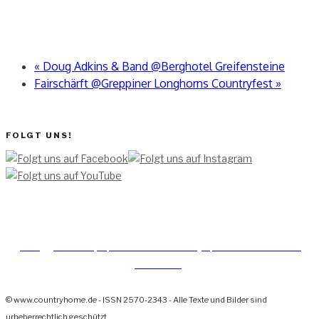
«
Doug Adkins & Band @Berghotel Greifensteine
Fairschärft @Greppiner Longhorns Countryfest
»
FOLGT UNS!
[TEAM ]
[
IMPRESSUM]
[DATENSCHUTZERKLÄRUNG]
[DATENSCHUTZERKLÄRUNG
SOCIAL MEDIA]
© www.countryhome.de - ISSN 2570-2343 - Alle Texte und Bilder sind
urheberrechtlich geschützt