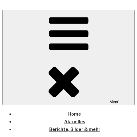
Zum
Inhalt
Wo die (Country-) Musik Zuhause ist
springen
COUNTRYHOME
Menü
Home
Aktuelles
Berichte, Bilder & mehr