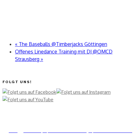
«
The Baseballs @Timberjacks Göttingen
Offenes Linedance Training mit DJ @OMCD
Strausberg
»
FOLGT UNS!
[TEAM ]
[
IMPRESSUM]
[DATENSCHUTZERKLÄRUNG]
[DATENSCHUTZERKLÄRUNG
SOCIAL MEDIA]