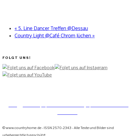
«
5. Line Dancer Treffen @Dessau
Country Light @Café Chrom Jüchen
»
FOLGT UNS!
[TEAM ]
[
IMPRESSUM]
[DATENSCHUTZERKLÄRUNG]
[DATENSCHUTZERKLÄRUNG
SOCIAL MEDIA]
© www.countryhome.de - ISSN 2570-2343 - Alle Texte und Bilder sind
urheberrechtlich geschützt