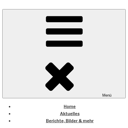
Zum
Inhalt
Wo die (Country-) Musik Zuhause ist
springen
COUNTRYHOME
Menü
Home
Aktuelles
Berichte, Bilder & mehr