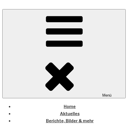
Zum
Inhalt
Wo die (Country-) Musik Zuhause ist
springen
COUNTRYHOME
Menü
Home
Aktuelles
Berichte, Bilder & mehr