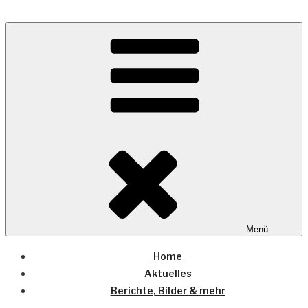
Zum
Inhalt
Wo die (Country-) Musik Zuhause ist
springen
COUNTRYHOME
Menü
Home
Aktuelles
Berichte, Bilder & mehr