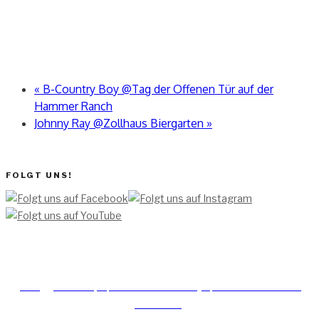
«
B-Country Boy @Tag der Offenen Tür auf der
Hammer Ranch
Johnny Ray @Zollhaus Biergarten
»
FOLGT UNS!
[TEAM ]
[
IMPRESSUM]
[DATENSCHUTZERKLÄRUNG]
[DATENSCHUTZERKLÄRUNG
SOCIAL MEDIA]