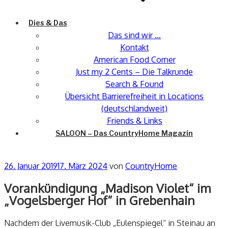
Dies & Das
Das sind wir …
Kontakt
American Food Corner
Just my 2 Cents – Die Talkrunde
Search & Found
Übersicht Barrierefreiheit in Locations
(deutschlandweit)
Friends & Links
SALOON – Das CountryHome Magazin
Veröffentlicht
26. Januar 2019
17. März 2024
von
CountryHome
am
Vorankündigung „Madison Violet“ im
„Vogelsberger Hof“ in Grebenhain
Nachdem der Livemusik-Club „Eulenspiegel“ in Steinau an