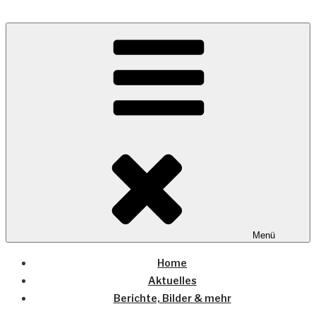
Zum
Inhalt
Wo die (Country-) Musik Zuhause ist
springen
COUNTRYHOME
Menü
Home
Aktuelles
Berichte, Bilder & mehr