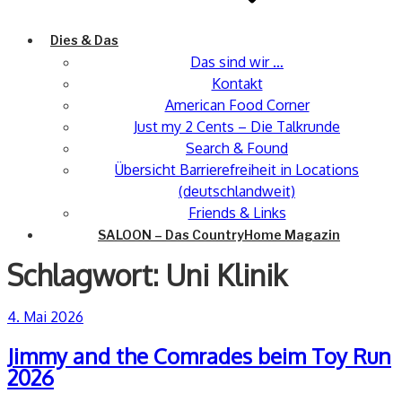
Dies & Das
Das sind wir …
Kontakt
American Food Corner
Just my 2 Cents – Die Talkrunde
Search & Found
Übersicht Barrierefreiheit in Locations
(deutschlandweit)
Friends & Links
SALOON – Das CountryHome Magazin
Schlagwort:
Uni Klinik
Veröffentlicht
4. Mai 2026
am
Jimmy and the Comrades beim Toy Run
2026