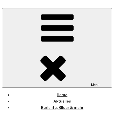
Zum
Inhalt
Wo die (Country-) Musik Zuhause ist
springen
COUNTRYHOME
Menü
Home
Aktuelles
Berichte, Bilder & mehr