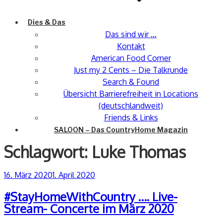
Dies & Das
Das sind wir …
Kontakt
American Food Corner
Just my 2 Cents – Die Talkrunde
Search & Found
Übersicht Barrierefreiheit in Locations
(deutschlandweit)
Friends & Links
SALOON – Das CountryHome Magazin
Schlagwort:
Luke Thomas
Veröffentlicht
16. März 2020
1. April 2020
am
#StayHomeWithCountry …. Live-
Stream- Concerte im März 2020