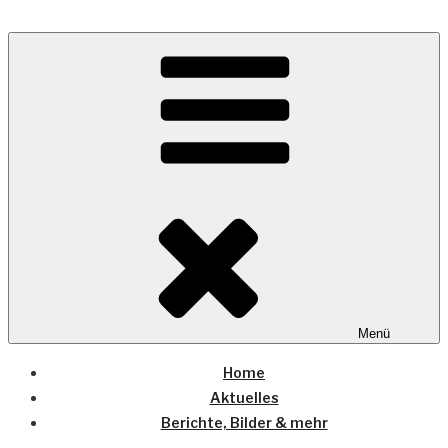
Zum
Inhalt
Wo die (Country-) Musik Zuhause ist
springen
COUNTRYHOME
Menü
Home
Aktuelles
Berichte, Bilder & mehr