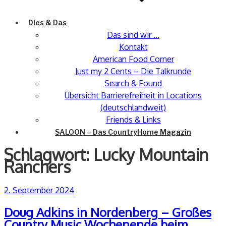
Dies & Das
Das sind wir …
Kontakt
American Food Corner
Just my 2 Cents – Die Talkrunde
Search & Found
Übersicht Barrierefreiheit in Locations
(deutschlandweit)
Friends & Links
SALOON – Das CountryHome Magazin
Schlagwort:
Lucky Mountain
Ranchers
Veröffentlicht
2. September 2024
am
Doug Adkins in Nordenberg – Großes
Country Music Wochenende beim