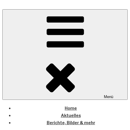
Zum
Inhalt
Wo die (Country-) Musik Zuhause ist
springen
COUNTRYHOME
Menü
Home
Aktuelles
Berichte, Bilder & mehr