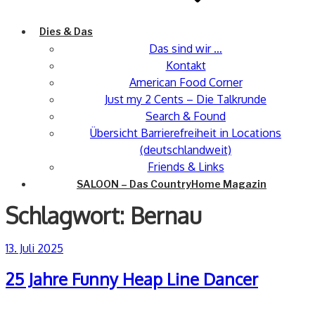
Dies & Das
Das sind wir …
Kontakt
American Food Corner
Just my 2 Cents – Die Talkrunde
Search & Found
Übersicht Barrierefreiheit in Locations
(deutschlandweit)
Friends & Links
SALOON – Das CountryHome Magazin
Schlagwort:
Bernau
Veröffentlicht
13. Juli 2025
am
25 Jahre Funny Heap Line Dancer