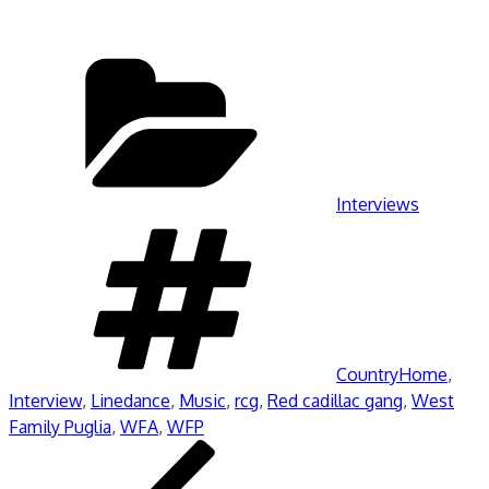
Kategorien
Interviews
Schlagwörter
CountryHome
,
Interview
,
Linedance
,
Music
,
rcg
,
Red cadillac gang
,
West
Family Puglia
,
WFA
,
WFP
Beitragsnavigation
Vorheriger
Beitrag