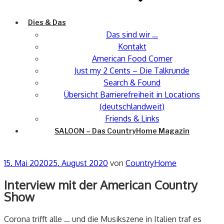
Dies & Das
Das sind wir …
Kontakt
American Food Corner
Just my 2 Cents – Die Talkrunde
Search & Found
Übersicht Barrierefreiheit in Locations
(deutschlandweit)
Friends & Links
SALOON – Das CountryHome Magazin
Veröffentlicht
15. Mai 2020
25. August 2020
von
CountryHome
am
Interview mit der American Country
Show
Corona trifft alle … und die Musikszene in Italien traf es