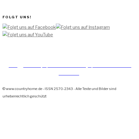
FOLGT UNS!
[TEAM ]
[
IMPRESSUM]
[DATENSCHUTZERKLÄRUNG]
[DATENSCHUTZERKLÄRUNG
SOCIAL MEDIA]
© www.countryhome.de - ISSN 2570-2343 - Alle Texte und Bilder sind
urheberrechtlich geschützt