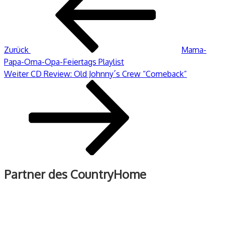
Zurück
Mama-
Papa-Oma-Opa-Feiertags Playlist
Nächster
Weiter
CD Review: Old Johnny´s Crew “Comeback”
Beitrag
Partner des CountryHome