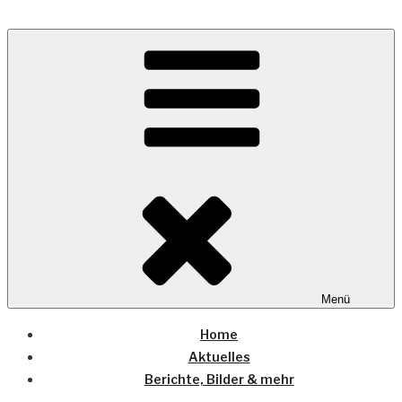
Zum
Inhalt
Wo die (Country-) Musik Zuhause ist
springen
COUNTRYHOME
Menü
Home
Aktuelles
Berichte, Bilder & mehr