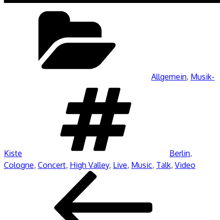
Kategorien
Allgemein
,
Musik-
Schlagwörter
Kiste
Berlin
,
Cologne
,
Concert
,
High Valley
,
Live
,
Music
,
Talk
,
Video
Beitragsnavigation
Vorheriger
Beitrag