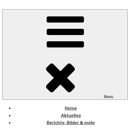
Zum
Inhalt
Wo die (Country-) Musik Zuhause ist
springen
COUNTRYHOME
Menü
Home
Aktuelles
Berichte, Bilder & mehr