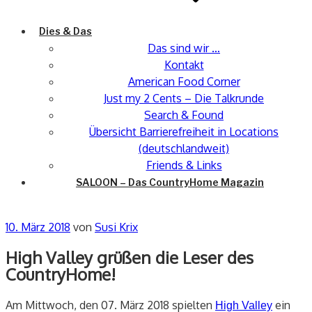
Dies & Das
Das sind wir …
Kontakt
American Food Corner
Just my 2 Cents – Die Talkrunde
Search & Found
Übersicht Barrierefreiheit in Locations
(deutschlandweit)
Friends & Links
SALOON – Das CountryHome Magazin
Veröffentlicht
10. März 2018
von
Susi Krix
am
High Valley grüßen die Leser des
CountryHome!
Am Mittwoch, den 07. März 2018 spielten
ein
High Valley