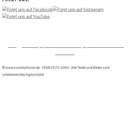
FOLGT UNS!
[TEAM ]
[
IMPRESSUM]
[DATENSCHUTZERKLÄRUNG]
[DATENSCHUTZERKLÄRUNG
SOCIAL MEDIA]
© www.countryhome.de - ISSN 2570-2343 - Alle Texte und Bilder sind
urheberrechtlich geschützt