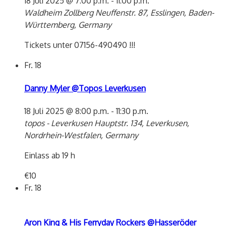
18 Juli 2025 @ 7:00 p.m.
-
11:00 p.m.
Waldheim Zollberg
Neuffenstr. 87, Esslingen, Baden-
Württemberg, Germany
Tickets unter 07156-490490 !!!
Fr.
18
Danny Myler @Topos Leverkusen
18 Juli 2025 @ 8:00 p.m.
-
11:30 p.m.
topos - Leverkusen
Hauptstr. 134, Leverkusen,
Nordrhein-Westfalen, Germany
Einlass ab 19 h
€10
Fr.
18
Aron King & His Ferryday Rockers @Hasseröder