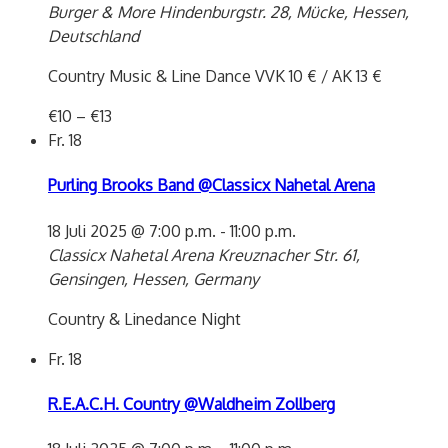
Burger & More
Hindenburgstr. 28, Mücke, Hessen,
Deutschland
Country Music & Line Dance VVK 10 € / AK 13 €
€10 – €13
Fr.
18
Purling Brooks Band @Classicx Nahetal Arena
18 Juli 2025 @ 7:00 p.m.
-
11:00 p.m.
Classicx Nahetal Arena
Kreuznacher Str. 61,
Gensingen, Hessen, Germany
Country & Linedance Night
Fr.
18
R.E.A.C.H. Country @Waldheim Zollberg