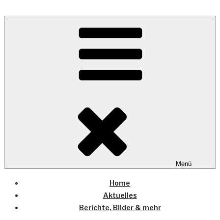
Zum
Inhalt
Wo die (Country-) Musik Zuhause ist
springen
COUNTRYHOME
Menü
Home
Aktuelles
Berichte, Bilder & mehr