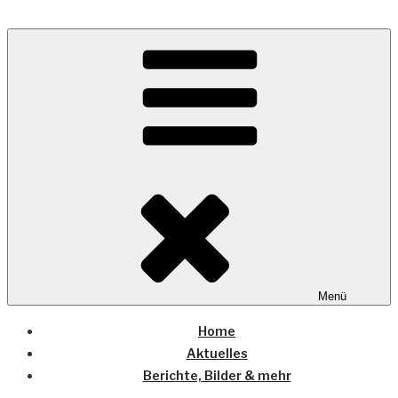
Zum
Inhalt
Wo die (Country-) Musik Zuhause ist
springen
COUNTRYHOME
Menü
Home
Aktuelles
Berichte, Bilder & mehr