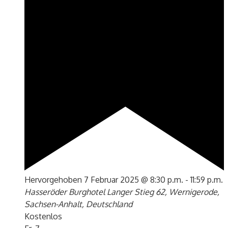
Hervorgehoben
7 Februar 2025 @ 8:30 p.m.
-
11:59 p.m.
Hasseröder Burghotel
Langer Stieg 62, Wernigerode,
Sachsen-Anhalt, Deutschland
Kostenlos