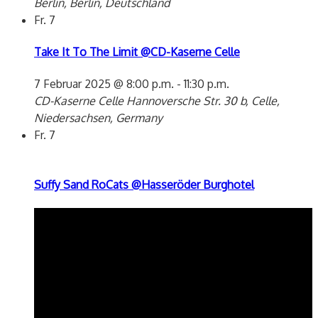
Berlin, Berlin, Deutschland
Fr.
7
Take It To The Limit @CD-Kaserne Celle
7 Februar 2025 @ 8:00 p.m.
-
11:30 p.m.
CD-Kaserne Celle
Hannoversche Str. 30 b, Celle,
Niedersachsen, Germany
Fr.
7
Suffy Sand RoCats @Hasseröder Burghotel