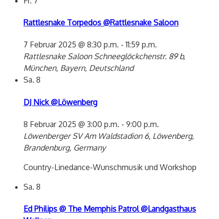
Fr.
7
Rattlesnake Torpedos @Rattlesnake Saloon
7 Februar 2025 @ 8:30 p.m.
-
11:59 p.m.
Rattlesnake Saloon
Schneeglöckchenstr. 89 b,
München, Bayern, Deutschland
Sa.
8
DJ Nick @Löwenberg
8 Februar 2025 @ 3:00 p.m.
-
9:00 p.m.
Löwenberger SV
Am Waldstadion 6, Löwenberg,
Brandenburg, Germany
Country-Linedance-Wunschmusik und Workshop
Sa.
8
Ed Philips @ The Memphis Patrol @Landgasthaus