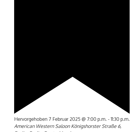
Hervorgehoben
7 Februar 2025 @ 7:00 p.m.
-
11:30 p.m.
American Western Saloon
Königshorster Straße 6,