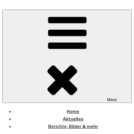
Zum
Inhalt
Wo die (Country-) Musik Zuhause ist
springen
COUNTRYHOME
Menü
Home
Aktuelles
Berichte, Bilder & mehr