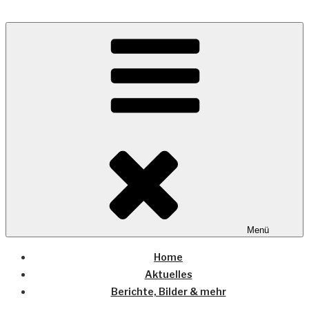
Zum
Inhalt
Wo die (Country-) Musik Zuhause ist
springen
COUNTRYHOME
Menü
Home
Aktuelles
Berichte, Bilder & mehr