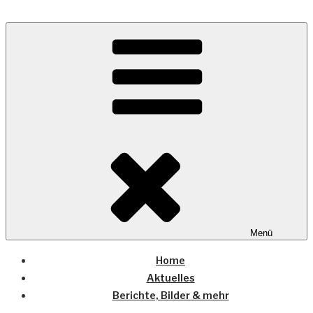
Zum
Inhalt
Wo die (Country-) Musik Zuhause ist
springen
COUNTRYHOME
Menü
Home
Aktuelles
Berichte, Bilder & mehr