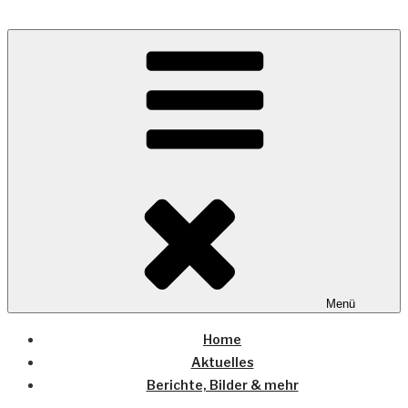
Zum
Inhalt
Wo die (Country-) Musik Zuhause ist
springen
COUNTRYHOME
Menü
Home
Aktuelles
Berichte, Bilder & mehr