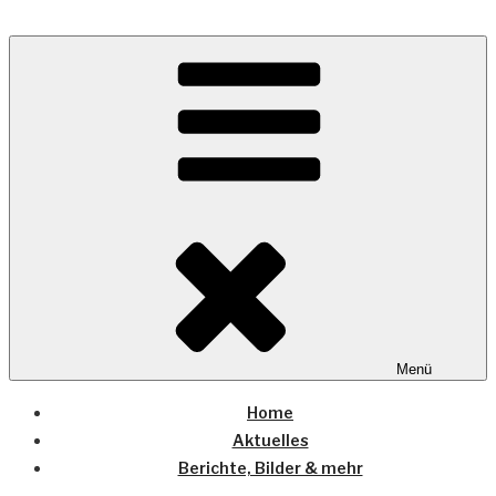
Zum
Inhalt
Wo die (Country-) Musik Zuhause ist
springen
COUNTRYHOME
Menü
Home
Aktuelles
Berichte, Bilder & mehr