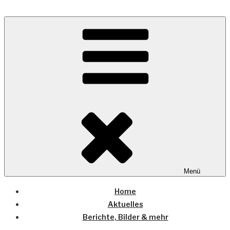
Zum
Inhalt
Wo die (Country-) Musik Zuhause ist
springen
COUNTRYHOME
Menü
Home
Aktuelles
Berichte, Bilder & mehr