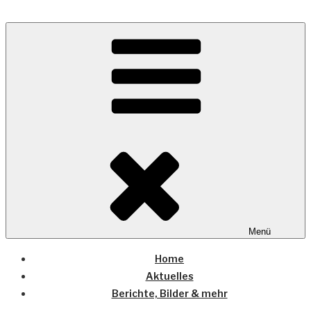
Zum
Inhalt
Wo die (Country-) Musik Zuhause ist
springen
COUNTRYHOME
Menü
Home
Aktuelles
Berichte, Bilder & mehr