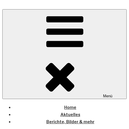
Zum
Inhalt
Wo die (Country-) Musik Zuhause ist
springen
COUNTRYHOME
Menü
Home
Aktuelles
Berichte, Bilder & mehr