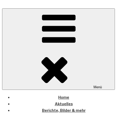
Zum
Inhalt
Wo die (Country-) Musik Zuhause ist
springen
COUNTRYHOME
Menü
Home
Aktuelles
Berichte, Bilder & mehr