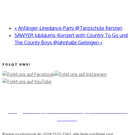
«
Anfänger-Linedance-Party @Tanzschule Kersten
SAWYER Jubiläums-Konzert with Country To Go und
The County Boys @Jahnhalle Gerlingen
»
FOLGT UNS!
[TEAM ]
[
IMPRESSUM]
[DATENSCHUTZERKLÄRUNG]
[DATENSCHUTZERKLÄRUNG
SOCIAL MEDIA]
© www.countryhome.de - ISSN 2570-2343 - Alle Texte und Bilder sind