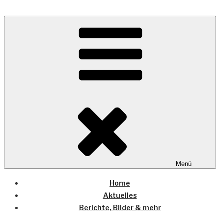
Zum
Inhalt
Wo die (Country-) Musik Zuhause ist
springen
COUNTRYHOME
Menü
Home
Aktuelles
Berichte, Bilder & mehr