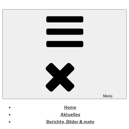
Zum
Inhalt
Wo die (Country-) Musik Zuhause ist
springen
COUNTRYHOME
Menü
Home
Aktuelles
Berichte, Bilder & mehr