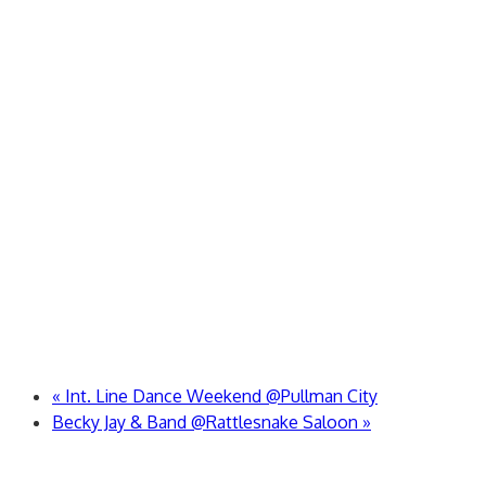
«
Int. Line Dance Weekend @Pullman City
Becky Jay & Band @Rattlesnake Saloon
»