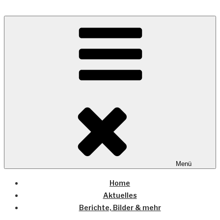
Zum
Inhalt
Wo die (Country-) Musik Zuhause ist
springen
COUNTRYHOME
Menü
Home
Aktuelles
Berichte, Bilder & mehr