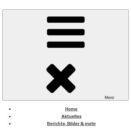
Zum
Inhalt
Wo die (Country-) Musik Zuhause ist
springen
COUNTRYHOME
Menü
Home
Aktuelles
Berichte, Bilder & mehr