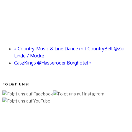
«
Country-Music & Line Dance mit CountryBell @Zur
Linde / Mücke
CaszKings @Hasseröder Burghotel
»
FOLGT UNS!
[TEAM ]
[
IMPRESSUM]
[DATENSCHUTZERKLÄRUNG]
[DATENSCHUTZERKLÄRUNG