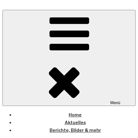
Zum
Inhalt
Wo die (Country-) Musik Zuhause ist
springen
COUNTRYHOME
Menü
Home
Aktuelles
Berichte, Bilder & mehr