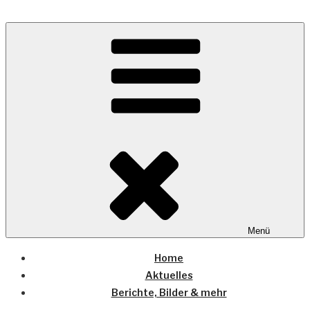
Zum
Inhalt
Wo die (Country-) Musik Zuhause ist
springen
COUNTRYHOME
Menü
Home
Aktuelles
Berichte, Bilder & mehr