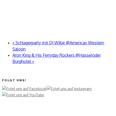
«
Schlagerparty mit DJ Willie @American Western
Saloon
Aron King & His Ferryday Rockers @Hasseröder
Burghotel
»
FOLGT UNS!