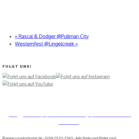
«
Rascal & Dodger @Pullman City
Westernfest @Lingelcreek
»
FOLGT UNS!
[TEAM ]
[
IMPRESSUM]
[DATENSCHUTZERKLÄRUNG]
[DATENSCHUTZERKLÄRUNG
SOCIAL MEDIA]
© www.countryhome.de - ISSN 2570-2343 - Alle Texte und Bilder sind