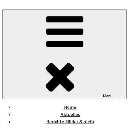
Zum
Inhalt
Wo die (Country-) Musik Zuhause ist
springen
COUNTRYHOME
Menü
Home
Aktuelles
Berichte, Bilder & mehr