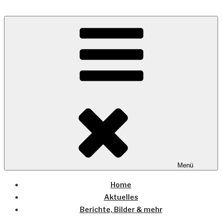
Zum
Inhalt
Wo die (Country-) Musik Zuhause ist
springen
COUNTRYHOME
Menü
Home
Aktuelles
Berichte, Bilder & mehr