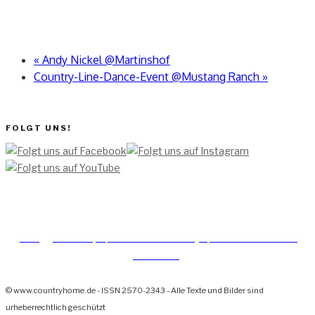
«
Andy Nickel @Martinshof
Country-Line-Dance-Event @Mustang Ranch
»
FOLGT UNS!
[TEAM ]
[
IMPRESSUM]
[DATENSCHUTZERKLÄRUNG]
[DATENSCHUTZERKLÄRUNG
SOCIAL MEDIA]
© www.countryhome.de - ISSN 2570-2343 - Alle Texte und Bilder sind
urheberrechtlich geschützt