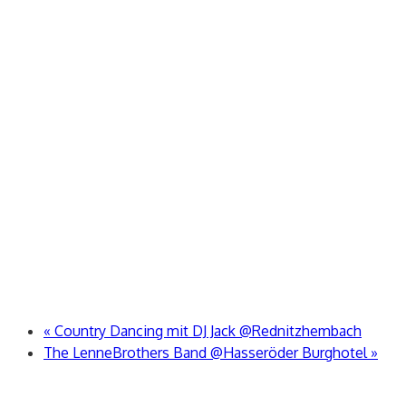
«
Country Dancing mit DJ Jack @Rednitzhembach
The LenneBrothers Band @Hasseröder Burghotel
»