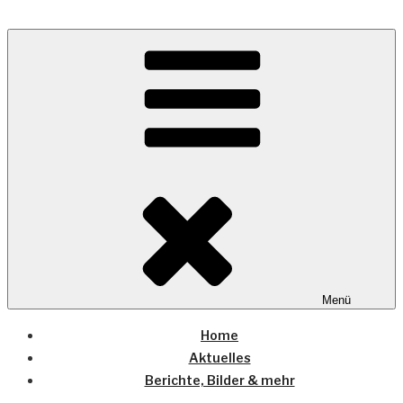
Zum
Inhalt
Wo die (Country-) Musik Zuhause ist
springen
COUNTRYHOME
Menü
Home
Aktuelles
Berichte, Bilder & mehr