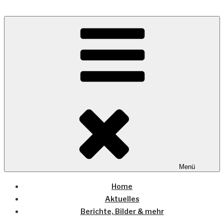
Zum
Inhalt
Wo die (Country-) Musik Zuhause ist
springen
COUNTRYHOME
Menü
Home
Aktuelles
Berichte, Bilder & mehr